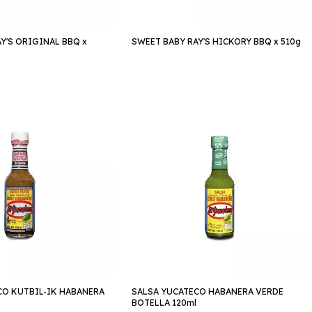
Y'S ORIGINAL BBQ x
SWEET BABY RAY'S HICKORY BBQ x 510g
CO KUTBIL-IK HABANERA
SALSA YUCATECO HABANERA VERDE
BOTELLA 120ml