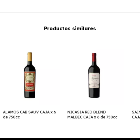
Productos similares
ALAMOS CAB SAUV CAJA x 6
NICASIA RED BLEND
SAI
de 750cc
MALBEC CAJA x 6 de 750cc
CAJA